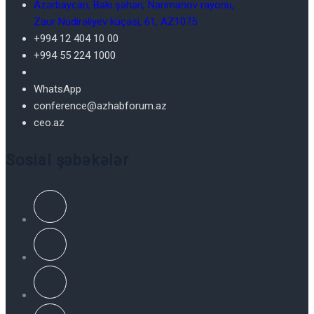
Azərbaycan, Bakı şəhəri, Nərimanov rayonu,
Zaur Nudirəliyev küçəsi, 61, AZ1075
+994 12 404 10 00
+994 55 224 1000
WhatsApp
conference@azhabforum.az
ceo.az
Sosial şəbəkələr