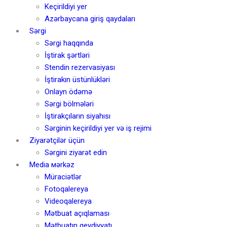
Keçirildiyi yer
Azərbaycana giriş qaydaları
Sərgi
Sərgi haqqında
İştirak şərtləri
Stendin rezervasiyası
İştirakın üstünlükləri
Onlayn ödəmə
Sərgi bölmələri
İştirakçıların siyahısı
Sərginin keçirildiyi yer və iş rejimi
Ziyarətçilər üçün
Sərgini ziyarət edin
Media мərkəz
Müraciətlər
Fotoqalereya
Videoqalereya
Mətbuat açıqlaması
Mətbuatın qeydiyyatı