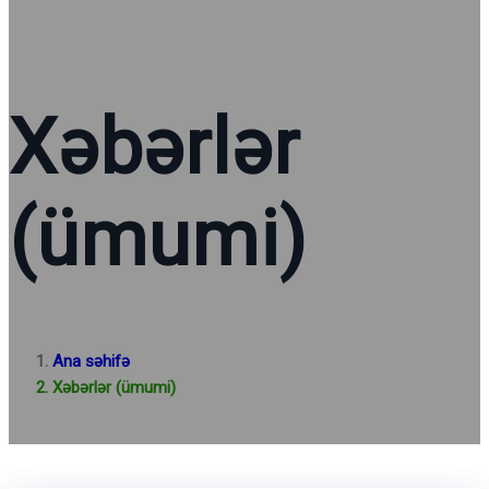
Xəbərlər
(ümumi)
Ana səhifə
Xəbərlər (ümumi)