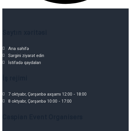
Saytın xəritəsi
Ana səhifə
Sərgini ziyarət edin
İstifadə qaydaları
İş rejimi
7 oktyabr, Çərşənbə axşamı 12:00 - 18:00
8 oktyabr, Çərşənbə 10:00 - 17:00
Caspian Event Organisers