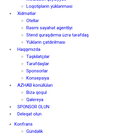
Loqotiplərin yüklənməsi
Xidmətlər
Otellər
Rəsmi səyahət agentliyi
Stend quraşdırma üzrə tərəfdaş
Yüklərin çatdırılması
Haqqımızda
Təşkilatçılar
Tərəfdaşlar
Sponsorlar
Konsepsiya
AZHAB könüllüləri
Bizə qoşul
Qalereya
SPONSOR OLUN
Deleqat olun
Konfrans
Gündəlik