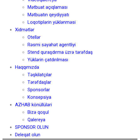
Mətbuat açıqlaması
Mətbuatın qeydiyyatı
Loqotiplərin yüklənməsi
Xidmətlər
Otellər
Rəsmi səyahət agentliyi
Stend quraşdırma üzrə tərəfdaş
Yüklərin çatdırılması
Haqqımızda
Təşkilatçılar
Tərəfdaşlar
Sponsorlar
Konsepsiya
AZHAB könüllüləri
Bizə qoşul
Qalereya
SPONSOR OLUN
Deleqat olun