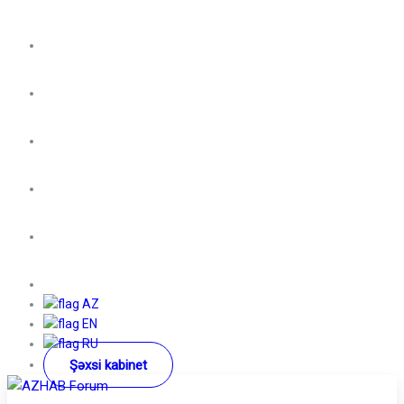
AZ
EN
RU
Şəxsi kabinet