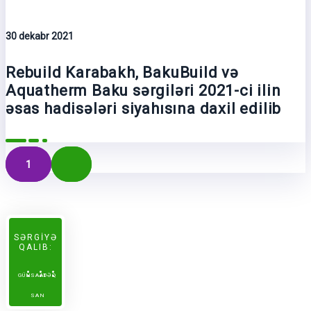
30 dekabr 2021
Rebuild Karabakh, BakuBuild və
Aquatherm Baku sərgiləri 2021-ci ilin
əsas hadisələri siyahısına daxil edilib
1
SƏRGİYƏ
QALIB:
GÜN
SAAT
DƏQ
SAN