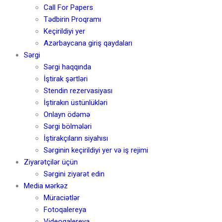
Call For Papers
Tədbirin Proqramı
Keçirildiyi yer
Azərbaycana giriş qaydaları
Sərgi
Sərgi haqqında
İştirak şərtləri
Stendin rezervasiyası
İştirakın üstünlükləri
Onlayn ödəmə
Sərgi bölmələri
İştirakçıların siyahısı
Sərginin keçirildiyi yer və iş rejimi
Ziyarətçilər üçün
Sərgini ziyarət edin
Media мərkəz
Müraciətlər
Fotoqalereya
Videoqalereya