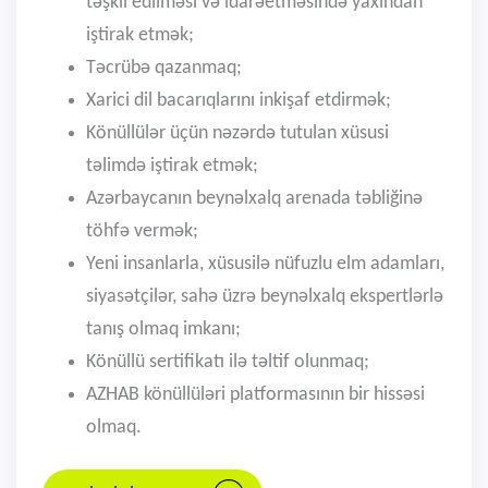
təşkil edilməsi və idarəetməsində yaxından
iştirak etmək;
Təcrübə qazanmaq;
Xarici dil bacarıqlarını inkişaf etdirmək;
Könüllülər üçün nəzərdə tutulan xüsusi
təlimdə iştirak etmək;
Azərbaycanın beynəlxalq arenada təbliğinə
töhfə vermək;
Yeni insanlarla, xüsusilə nüfuzlu elm adamları,
siyasətçilər, sahə üzrə beynəlxalq ekspertlərlə
tanış olmaq imkanı;
Könüllü sertifikatı ilə təltif olunmaq;
AZHAB könüllüləri platformasının bir hissəsi
olmaq.