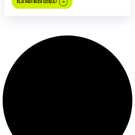
ELƏ İNDİ BİZƏ QOŞUL!