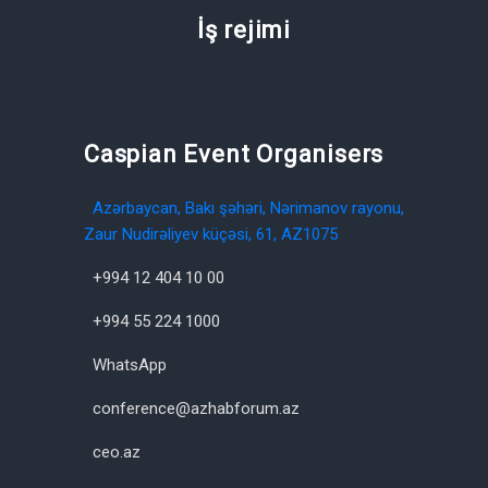
İş rejimi
Caspian Event Organisers
Azərbaycan, Bakı şəhəri, Nərimanov rayonu,
Zaur Nudirəliyev küçəsi, 61, AZ1075
+994 12 404 10 00
+994 55 224 1000
WhatsApp
conference@azhabforum.az
ceo.az