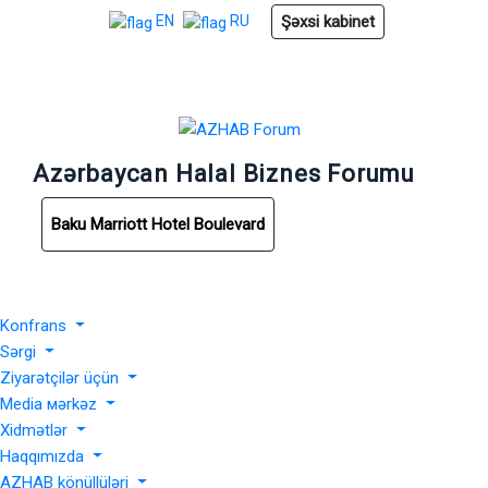
Şəxsi kabinet
EN
RU
Azərbaycan Halal Biznes Forumu
Baku Marriott Hotel Boulevard
Konfrans
Sərgi
Ziyarətçilər üçün
Media мərkəz
Xidmətlər
Haqqımızda
AZHAB könüllüləri