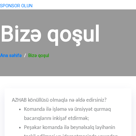
SPONSOR OLUN
Bizə qoşul
Ana səhifə
Bizə qoşul
AZHAB könüllüsü olmaqla nə əldə edirsiniz?
Komanda ilə işləmə və ünsiyyət qurmaq
bacarıqlarını inkişaf etdirmək;
Peşəkar komanda ilə beynəlxalq layihənin