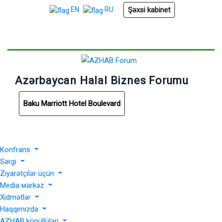
Şəxsi kabinet
EN
RU
Azərbaycan Halal Biznes Forumu
Baku Marriott Hotel Boulevard
Konfrans
Sərgi
Ziyarətçilər üçün
Media мərkəz
Xidmətlər
Haqqımızda
AZHAB könüllüləri