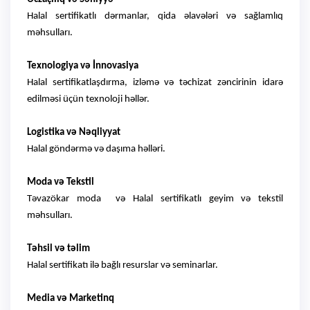
Halal sertifikatlı dərmanlar, qida əlavələri və sağlamlıq
məhsulları.
Texnologiya və İnnovasiya
Halal sertifikatlaşdırma, izləmə və təchizat zəncirinin idarə
edilməsi üçün texnoloji həllər.
Logistika və Nəqliyyat
Halal göndərmə və daşıma həlləri.
Moda və Tekstil
Təvazökar moda və Halal sertifikatlı geyim və tekstil
məhsulları.
Təhsil və təlim
Halal sertifikatı ilə bağlı resurslar və seminarlar.
Media və Marketinq