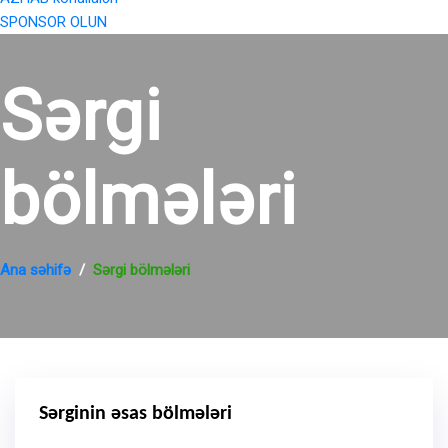
SPONSOR OLUN
Sərgi
bölmələri
Ana səhifə
Sərgi bölmələri
Sərginin əsas bölmələri