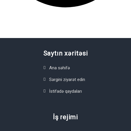
Saytın xəritəsi
Ana səhifə
Sərgini ziyarət edin
İstifadə qaydaları
İş rejimi