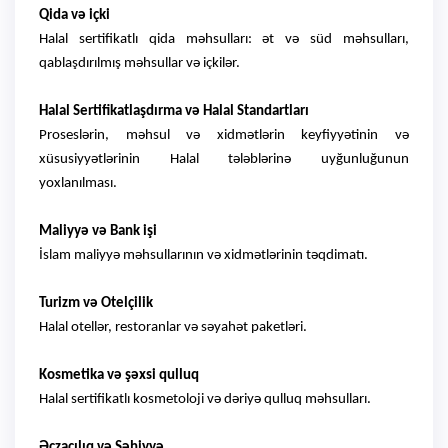
Qida və içki
Halal sertifikatlı qida məhsulları: ət və süd məhsulları,
qablaşdırılmış məhsullar və içkilər.
Halal Sertifikatlaşdırma və Halal Standartları
Proseslərin, məhsul və xidmətlərin keyfiyyətinin və
xüsusiyyətlərinin Halal tələblərinə uyğunluğunun
yoxlanılması.
Maliyyə və Bank işi
İslam maliyyə məhsullarının və xidmətlərinin təqdimatı.
Turizm və Otelçilik
Halal otellər, restoranlar və səyahət paketləri.
Kosmetika və şəxsi qulluq
Halal sertifikatlı kosmetoloji və dəriyə qulluq məhsulları.
Əczaçılıq və Səhiyyə