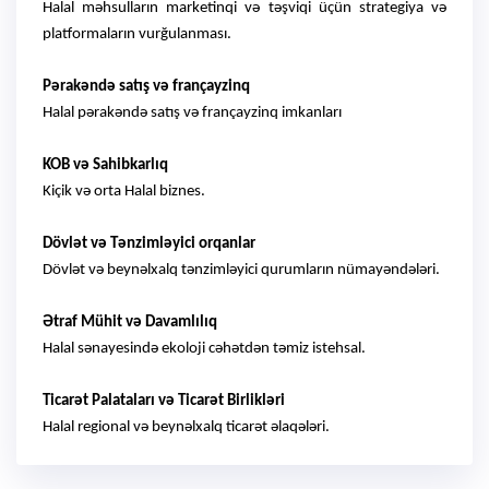
Halal məhsulların marketinqi və təşviqi üçün strategiya və
platformaların vurğulanması.
Pərakəndə satış və françayzinq
Halal pərakəndə satış və françayzinq imkanları
KOB və Sahibkarlıq
Kiçik və orta Halal biznes.
Dövlət və Tənzimləyici orqanlar
Dövlət və beynəlxalq tənzimləyici qurumların nümayəndələri.
Ətraf Mühit və Davamlılıq
Halal sənayesində ekoloji cəhətdən təmiz istehsal.
Ticarət Palataları və Ticarət Birlikləri
Halal regional və beynəlxalq ticarət əlaqələri.