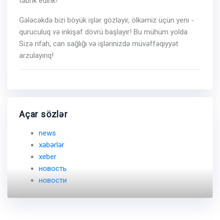
təbrik edirik!
Gələcəkdə bizi böyük işlər gözləyir, ölkəmiz üçün yeni -
quruculuq və inkişaf dövrü başlayır! Bu mühüm yolda
Sizə rifah, can sağlığı və işlərinizdə müvəffəqiyyət
arzulayırıq!
Açar sözlər
news
xəbərlər
xeber
новость
новости