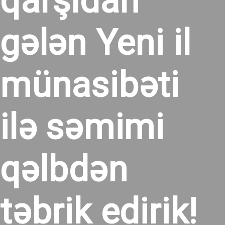
qarşıdan
gələn Yeni il
münasibəti
ilə səmimi
qəlbdən
təbrik edirik!