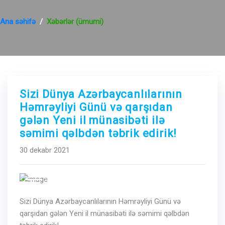
Ana səhifə
Xəbərlər (ümumi)
Sizi Dünya Azərbaycanlılarının
Həmrəyliyi Günü və qarşıdan
gələn Yeni il münasibəti ilə
səmimi qəlbdən təbrik edirik!
30 dekabr 2021
Previous
Next
Sizi Dünya Azərbaycanlılarının Həmrəyliyi Günü və
qarşıdan gələn Yeni il münasibəti ilə səmimi qəlbdən