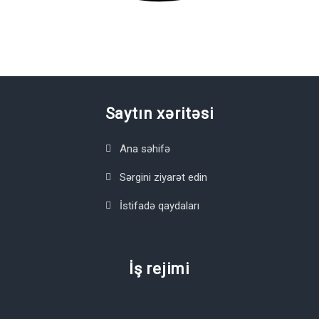
Saytın xəritəsi
Ana səhifə
Sərgini ziyarət edin
İstifadə qaydaları
İş rejimi