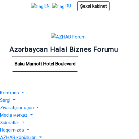
Şəxsi kabinet
EN
RU
Azərbaycan Halal Biznes Forumu
Baku Marriott Hotel Boulevard
Konfrans
Sərgi
Ziyarətçilər üçün
Media мərkəz
Xidmətlər
Haqqımızda
AZHAB könüllüləri