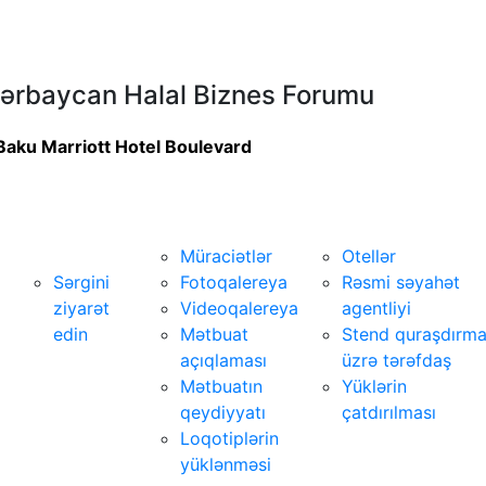
ərbaycan Halal Biznes Forumu
Baku Marriott Hotel Boulevard
Ziyarətçilər
Media мərkəz
Xidmətlər
üçün
Müraciətlər
Otellər
Sərgini
Fotoqalereya
Rəsmi səyahət
ziyarət
Videoqalereya
agentliyi
edin
Mətbuat
Stend quraşdırm
açıqlaması
üzrə tərəfdaş
Mətbuatın
Yüklərin
qeydiyyatı
çatdırılması
Loqotiplərin
yüklənməsi