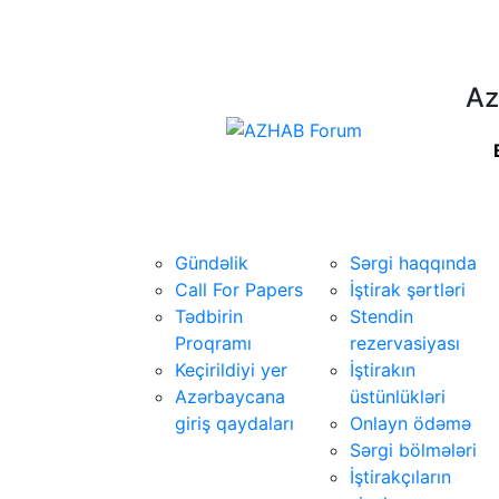
Az
Konfrans
Sərgi
Gündəlik
Sərgi haqqında
Call For Papers
İştirak şərtləri
Tədbirin
Stendin
Proqramı
rezervasiyası
Keçirildiyi yer
İştirakın
Azərbaycana
üstünlükləri
giriş qaydaları
Onlayn ödəmə
Sərgi bölmələri
İştirakçıların