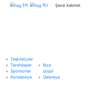
EN
RU
Şəxsi kabinet
Haqqımızda
AZHAB
SPONSOR
könüllüləri
OLUN
Təşkilatçılar
Tərəfdaşlar
Bizə
Sponsorlar
qoşul
a
Konsepsiya
Qalereya