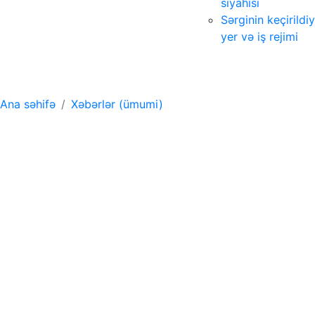
siyahısı
Sərginin keçirildiy
yer və iş rejimi
Xəbərlər (ümumi)
Ana səhifə
Xəbərlər (ümumi)