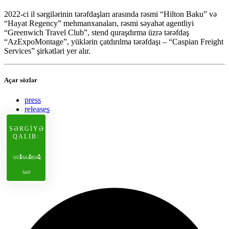
2022-ci il sərgilərinin tərəfdaşları arasında rəsmi “Hilton Baku” və
“Hayat Regency” mehmanxanaları, rəsmi səyahət agentliyi
“Greenwich Travel Club”, stend quraşdırma üzrə tərəfdaş
“AzExpoMontage”, yüklərin çatdırılma tərəfdaşı – “Caspian Freight
Services” şirkətləri yer alır.
Açar sözlər
press
releases
SƏRGİYƏ
QALIB:
GÜN
SAAT
DƏQ
SAN