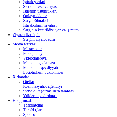
İştirak şərtləri
Stendin rezervasiyası
İştirakın üstünlükləri
Onlayn ödəmə
Sərgi bölmələri
İştirakçıların siyahısı
Sərginin keçirildiyi yer və iş rejimi
Ziyarətçilər üçün
Sərgini ziyarət edin
Media мərkəz
Müraciətlər
Fotoqalereya
Videoqalereya
Mətbuat açıqlaması
Mətbuatın qeydiyyatı
Loqotiplərin yüklənməsi
Xidmətlər
Otellər
Rəsmi səyahət agentliyi
Stend quraşdırma üzrə tərəfdaş
Yüklərin çatdırılması
Haqqımızda
Təşkilatçılar
Tərəfdaşlar
Sponsorlar