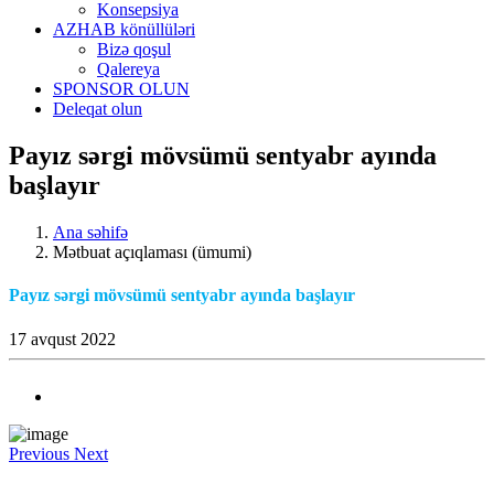
Konsepsiya
AZHAB könüllüləri
Bizə qoşul
Qalereya
SPONSOR OLUN
Deleqat olun
Payız sərgi mövsümü sentyabr ayında
başlayır
Ana səhifə
Mətbuat açıqlaması (ümumi)
Payız sərgi mövsümü sentyabr ayında başlayır
17 avqust 2022
Previous
Next