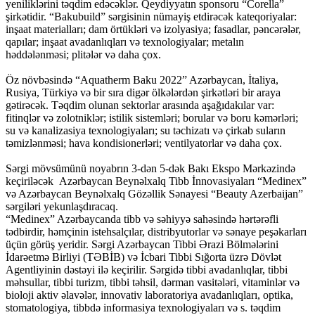
yeniliklərini təqdim edəcəklər. Qeydiyyatın sponsoru “Corella”
şirkətidir. “Bakubuild” sərgisinin nümayiş etdirəcək kateqoriyalar:
inşaat materialları; dam örtükləri və izolyasiya; fasadlar, pəncərələr,
qapılar; inşaat avadanlıqları və texnologiyalar; metalın
həddələnməsi; plitələr və daha çox.
Öz növbəsində “Aquatherm Baku 2022” Azərbaycan, İtaliya,
Rusiya, Türkiyə və bir sıra digər ölkələrdən şirkətləri bir araya
gətirəcək. Təqdim olunan sektorlar arasında aşağıdakılar var:
fitinqlər və zolotniklər; istilik sistemləri; borular və boru kəmərləri;
su və kanalizasiya texnologiyaları; su təchizatı və çirkab suların
təmizlənməsi; hava kondisionerləri; ventilyatorlar və daha çox.
Sərgi mövsümünü noyabrın 3-dən 5-dək Bakı Ekspo Mərkəzində
keçiriləcək Azərbaycan Beynəlxalq Tibb İnnovasiyaları “Medinex”
və Azərbaycan Beynəlxalq Gözəllik Sənayesi “Beauty Azerbaijan”
sərgiləri yekunlaşdıracaq.
“Medinex” Azərbaycanda tibb və səhiyyə sahəsində hərtərəfli
tədbirdir, həmçinin istehsalçılar, distribyutorlar və sənaye peşəkarları
üçün görüş yeridir. Sərgi Azərbaycan Tibbi Ərazi Bölmələrini
İdarəetmə Birliyi (TƏBİB) və İcbari Tibbi Sığorta üzrə Dövlət
Agentliyinin dəstəyi ilə keçirilir. Sərgidə tibbi avadanlıqlar, tibbi
məhsullar, tibbi turizm, tibbi təhsil, dərman vasitələri, vitaminlər və
bioloji aktiv əlavələr, innovativ laboratoriya avadanlıqları, optika,
stomatologiya, tibbdə informasiya texnologiyaları və s. təqdim