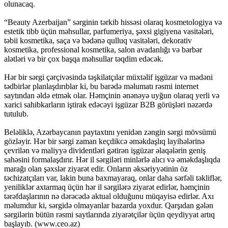
olunacaq.
“Beauty Azerbaijan” sərginin tərkib hissəsi olaraq kosmetologiya və
estetik tibb üçün məhsullar, parfumeriya, şəxsi gigiyena vasitələri,
təbii kosmetika, saça və bədənə qulluq vasitələri, dekorativ
kosmetika, professional kosmetika, salon avadanlığı və bərbər
alətləri və bir çox başqa məhsullar təqdim edəcək.
Hər bir sərgi çərçivəsində təşkilatçılar müxtəlif işgüzar və mədəni
tədbirlər planlaşdırıblar ki, bu barədə məlumatı rəsmi internet
saytından əldə etmək olar. Həmçinin ənənəyə uyğun olaraq yerli və
xarici sahibkarların iştirak edəcəyi işgüzar B2B görüşləri nəzərdə
tutulub.
Beləliklə, Azərbaycanın paytaxtını yenidən zəngin sərgi mövsümü
gözləyir. Hər bir sərgi zaman keçdikcə əməkdaşlıq layihələrinə
çevrilən və maliyyə dividentləri gətirən işgüzar əlaqələrin geniş
sahəsini formalaşdırır. Hər il sərgiləri minlərlə alıcı və əməkdaşlıqda
marağı olan şəxslər ziyarət edir. Onların əksəriyyətinin öz
təchizatçıları var, lakin buna baxmayaraq, onlar daha sərfəli təkliflər,
yeniliklər axtarmaq üçün hər il sərgilərə ziyarət edirlər, həmçinin
tərəfdaşlarının nə dərəcədə aktual olduğunu müqayisə edirlər. Axı
məlumdur ki, sərgidə olmayanlar bazarda yoxdur. Qarşıdan gələn
sərgilərin bütün rəsmi saytlarında ziyarətçilər üçün qeydiyyat artıq
başlayıb. (www.ceo.az)