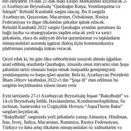
biri oktyabrın 19-dan 21-dək Bakı Ekspo Mərkəzində keçiriləcək 2-
ci Azərbaycan Beynəlxalq “Qarabağın Bərpa, Yenidənqurma və
İnkişafı” Rebuild Karabakh sərgisi olacaq. Bu il sərgidə
Azərbaycan, Qazaxıstan, Macarıstan, Özbəkistan, Rusiya
Federasiyası və digər ölkələrdən şirkətlər iştirak edəcək.
Rebuild Karabakh 2022 sərgisi Qarabağın yenidən qurulması ilə
bağlı layihə və strategiyalarını təqdim edəcək yerli və xarici
şirkətlərin, eləcə də aidiyyəti dövlət qurumlarının və təşkilatların
nümayəndələri arasında işgüzar dialoq üçün kommunikasiya
platforması yaratmağa imkan verəcək.
Qeyd edək ki, bu gün ölkə rəhbərliyinin nəzarəti altında işğaldan
azad edilmiş ərazilərdə Qarabağın, xüsusilə onun mirvarisi olan Şuşa
şəhərinin tarixi simasını bərpa etmək məqsədilə genişmiqyaslı
yenidənqurma və bərpa işləri aparılır. Belə ki, Azərbaycan Prezidenti
İlham Əliyev tərəfindən 2022-ci ilin “Şuşa ili” elan edilməsi bu
sərginin keçirilməsinə xüsusi önəm verir.
Eyni tarixlərdə 27-ci Azərbaycan Beynəlxalq İnşaat “BakuBuild” və
14-cü Beynəlxalq İstilik, Havalandırma, Kondisionerləşdirilmə, Su
təchizatı, Santexnika və Üzgüçülük Hovuzu “AquaTherm Baku”
sərgiləri keçiriləcək.
“BakuBuild” sərgisində yerli şirkətlərlə yanaşı Almaniya, Hindistan,
İran, İsveç, İtaliya, Macarıstan, Rumıniya, Rusiya Federasiyası,
Türkiyə və daha artıq ölkələrin nümayəndələri öz xidmətlərini və