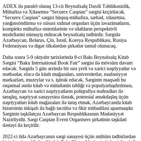
ADEX ilə paralel olaraq 13-cü Beynəlxalq Daxili Təhlükəsizlik,
Mühafizə və Xilasetmə “Securex Caspian” sərgisi keçiriləcək.
“Securex Caspian” sərgisi hüquq-mühafizə, sərhəd, xilasetmə,
yanğınsöndürmə və xüsusi xidmət orqanları üçün ləvazimatların,
kompleks mühafizə sistemlərinin və silahların perspektivli
modellərini nümayiş etdirəcək beynəlxalq tədbirdir. Sərgidə
Azərbaycan, Belarus, Çin, İsrail, Koreya Respublikası, Rusiya
Federasiyası və digər ölkələrdən şirkətlər təmsil olunacaq.
Daha sonra 5-9 oktyabr tarixlərində 8-ci Bakı Beynəlxalq Kitab
Sərgisi “Baku International Book Fair” sərgisi ilə mövsüm davam
edəcək. Sərgidə 5 gün ərzində bir sıra yerli və xarici nəşriyyatlar və
mətbəələr, eləcə də kitab mağazaları, universitetlər, mədəniyyət
mərkəzləri, muzeylər və s. iştirak edəcək. Sərginin məqsədi bu
rəqəmsal əsrdə kitab və mütaliənin təbliği və populyarlaşdırılması,
Azərbaycan və xarici nəşriyyatların poliqrafiya məhsulları ilə
tanışlıq, nəşriyyat sənayesinə dəstək, potensial əməkdaşlıq üçün
nəşriyyatları kitab mağazaları ilə tanış etmək, Azərbaycanda kitab
biznesinin inkişafı ilə bağlı təcrübə və fikir mübadiləsi aparmaqdır.
Sərginin təşkilatçısı Azərbaycan Respublikasının Mədəniyyət
Nazirliyidir. Sərgi Caspian Event Organisers şirkətinin təşkilati
dəstəyi ilə keçirilir.
2022-ci ildə Azərbaycanın sərgi sənayesi üçün mühüm tədbirlərdən