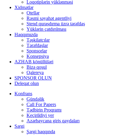
Loqotiplərin yüklənməsi
Xidmətlər
Otellər
Rəsmi səyahət agentliyi
Stend quraşdırma üzrə tərəfdaş
Yüklərin çatdırılması
Haqqımızda
Təşkilatçılar
Tərəfdaşlar
Sponsorlar
Konsepsiya
AZHAB könüllüləri
Bizə qoşul
Qalereya
SPONSOR OLUN
Deleqat olun
Konfrans
Gündəlik
Call For Papers
Tədbirin Proqramı
Keçirildiyi yer
Azərbaycana giriş qaydaları
Sərgi
Sərgi haqqında