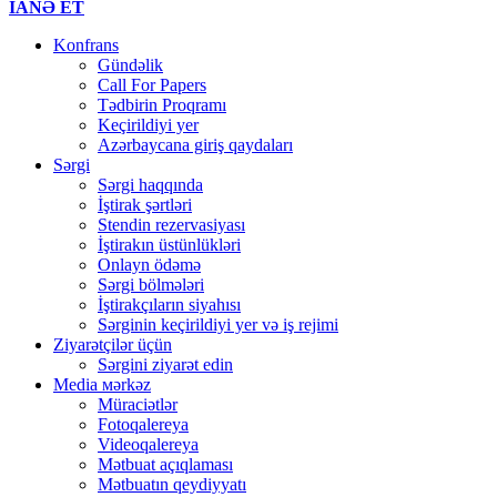
İANƏ ET
Konfrans
Gündəlik
Call For Papers
Tədbirin Proqramı
Keçirildiyi yer
Azərbaycana giriş qaydaları
Sərgi
Sərgi haqqında
İştirak şərtləri
Stendin rezervasiyası
İştirakın üstünlükləri
Onlayn ödəmə
Sərgi bölmələri
İştirakçıların siyahısı
Sərginin keçirildiyi yer və iş rejimi
Ziyarətçilər üçün
Sərgini ziyarət edin
Media мərkəz
Müraciətlər
Fotoqalereya
Videoqalereya
Mətbuat açıqlaması
Mətbuatın qeydiyyatı