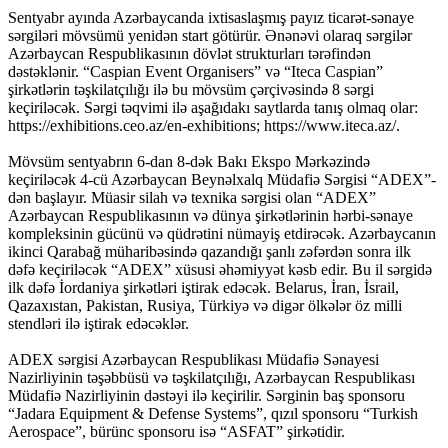
Sentyabr ayında Azərbaycanda ixtisaslaşmış payız ticarət-sənaye
sərgiləri mövsümü yenidən start götürür. Ənənəvi olaraq sərgilər
Azərbaycan Respublikasının dövlət strukturları tərəfindən
dəstəklənir. “Caspian Event Organisers” və “Iteca Caspian”
şirkətlərin təşkilatçılığı ilə bu mövsüm çərçivəsində 8 sərgi
keçiriləcək. Sərgi təqvimi ilə aşağıdakı saytlarda tanış olmaq olar:
https://exhibitions.ceo.az/en-exhibitions; https://www.iteca.az/.
Mövsüm sentyabrın 6-dan 8-dək Bakı Ekspo Mərkəzində
keçiriləcək 4-cü Azərbaycan Beynəlxalq Müdafiə Sərgisi “ADEX”-
dən başlayır. Müasir silah və texnika sərgisi olan “ADEX”
Azərbaycan Respublikasının və dünya şirkətlərinin hərbi-sənaye
kompleksinin gücünü və qüdrətini nümayiş etdirəcək. Azərbaycanın
ikinci Qarabağ müharibəsində qazandığı şanlı zəfərdən sonra ilk
dəfə keçiriləcək “ADEX” xüsusi əhəmiyyət kəsb edir. Bu il sərgidə
ilk dəfə İordaniya şirkətləri iştirak edəcək. Belarus, İran, İsrail,
Qazaxıstan, Pakistan, Rusiya, Türkiyə və digər ölkələr öz milli
stendləri ilə iştirak edəcəklər.
ADEX sərgisi Azərbaycan Respublikası Müdafiə Sənayesi
Nazirliyinin təşəbbüsü və təşkilatçılığı, Azərbaycan Respublikası
Müdafiə Nazirliyinin dəstəyi ilə keçirilir. Sərginin baş sponsoru
“Jadara Equipment & Defense Systems”, qızıl sponsoru “Turkish
Aerospace”, bürünc sponsoru isə “ASFAT” şirkətidir.