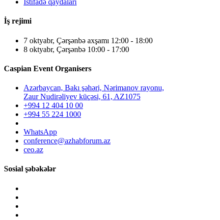
İstifadə qaydaları
İş rejimi
7 oktyabr, Çərşənbə axşamı 12:00 - 18:00
8 oktyabr, Çərşənbə 10:00 - 17:00
Caspian Event Organisers
Azərbaycan, Bakı şəhəri, Nərimanov rayonu,
Zaur Nudirəliyev küçəsi, 61, AZ1075
+994 12 404 10 00
+994 55 224 1000
WhatsApp
conference@azhabforum.az
ceo.az
Sosial şəbəkələr