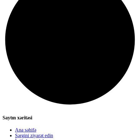
Saytın xəritəsi
Ana səhifə
Sərgini ziyarət edin