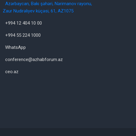
Azərbaycan, Bakı şəhəri, Nərimanov rayonu,
Zaur Nudirəliyev küçəsi, 61, AZ1075
+994 12 404 10 00
+994 55 224 1000
WhatsApp
conference@azhabforum.az
ceo.az