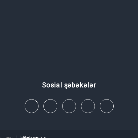
Sosial şəbəkələr
 qorunur.
İstifadə qaydaları