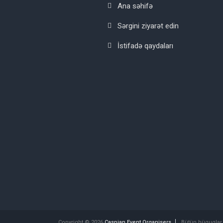
Ana səhifə
Sərgini ziyarət edin
İstifadə qaydaları
Copyright © 2026
Caspian Event Organisers
Bütün hüquqlar