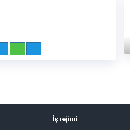
Next
İş rejimi