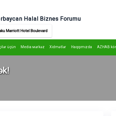
rbaycan Halal Biznes Forumu
aku Marriott Hotel Boulevard
çilər üçün
Media мərkəz
Xidmətlər
Haqqımızda
AZHAB könü
ək!