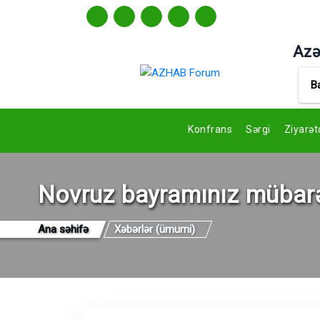
Azə
B
Konfrans
Sərgi
Ziyarət
Novruz bayramınız mübar
Ana səhifə
Xəbərlər (ümumi)