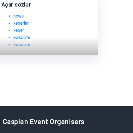
Açar sözlər
news
xəbərlər
xeber
новость
новости
Caspian Event Organisers