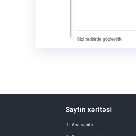
Sizi tədbirdə gözləyirik!
Saytın xəritəsi
Ana səhifə