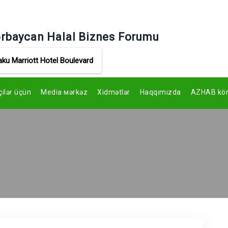
rbaycan Halal Biznes Forumu
aku Marriott Hotel Boulevard
çilər üçün
Media мərkəz
Xidmətlər
Haqqımızda
AZHAB könü