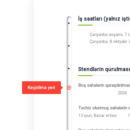
İş saatları (yalnız işt
Çərşənbə axşamı, 7 o
Çərşənbə, 8 oktyabr 
Stendlərin qurulmas
Boş sahələrin quraşdırılmas
Keçirilmə yeri
2026
Təchiz olunmuş sahələrin q
15 iyun, Bazar ertəsi
1