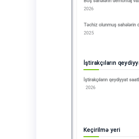
Boş sahələrin demontaj vax
2026
Təchiz olunmuş sahələrin 
2025
İştirakçıların qeydiyy
İştirakçıların qeydiyyat saatl
2026
Keçirilmə yeri