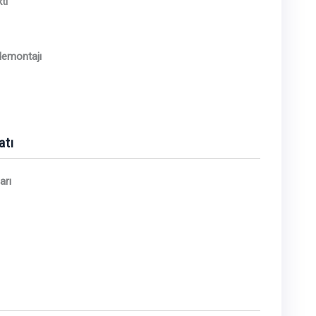
tı
demontajı
atı
arı