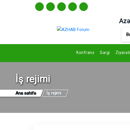
Azə
B
Konfrans
Sərgi
Ziyarət
İş rejimi
Ana səhifə
İş rejimi