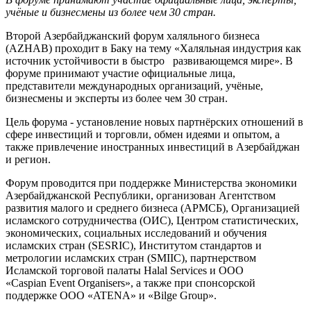
учёные и бизнесмены из более чем 30 стран.
Второй Азербайджанский форум халяльного бизнеса
(AZHAB) проходит в Баку на тему «Халяльная индустрия как
источник устойчивости в быстро развивающемся мире». В
форуме принимают участие официальные лица,
представители международных организаций, учёные,
бизнесмены и эксперты из более чем 30 стран.
Цель форума - установление новых партнёрских отношений в
сфере инвестиций и торговли, обмен идеями и опытом, а
также привлечение иностранных инвестиций в Азербайджан
и регион.
Форум проводится при поддержке Министерства экономики
Азербайджанской Республики, организован Агентством
развития малого и среднего бизнеса (АРМСБ), Организацией
исламского сотрудничества (ОИС), Центром статистических,
экономических, социальных исследований и обучения
исламских стран (SESRIC), Институтом стандартов и
метрологии исламских стран (SMIIC), партнерством
Исламской торговой палаты Halal Services и ООО
«Caspian Event Organisers», а также при спонсорской
поддержке ООО «ATENA» и «Bilge Group».