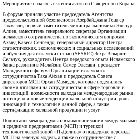
Мероприятие началось с чтения аятов из Священного Корана.
В форуме приняли участие председатель Агентства
продовольственной безопасности Азербайджана Гошгар
Тахмазли, первый заместитель министра экономики Эльнур
Алиев, заместитель генерального секретаря Организации
исламского сотрудничества по экономическим вопросам
Ахмед Кавеса Сенгендо, генеральный директор Центра
статистических, экономических и социальных исследований
и обучения для исламских стран (SESRIC) Зехра Зюмрют
Сельчук, руководитель Центра передового опыта Исламского
банка развития в Малайзии Самер Элесави, президент
Молодежного форума Организации исламского
сотрудничества Таха Айхан и председатель Совета
директоров МСП Орхан Мамедов, которые поделились
своими взглядами на сотрудничество в сфере торговли и
инвестиций, возможности выхода на международные рынки,
потенциал и новые тенденции халяльной индустрии, роль
инноваций и технологий в данной сфере, а также
сертификацию халяльной продукции и услуг.
Подписаны меморандумы о взаимопонимании между малыми
и средними предприятиями (МСП) и турецкой
технологической зоной «IT-Долина» о поддержке перехода
МСП на зелёную модель, а также о сотрудничестве с